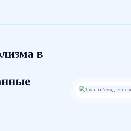
олизма в
анные