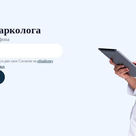
арколога
ефона
и
и даю свое Согласие на
обработку
ных