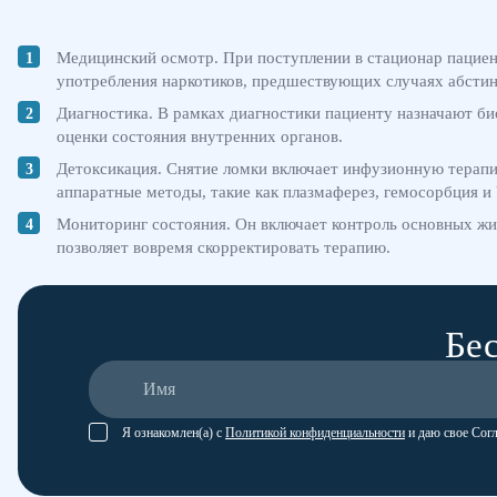
Медицинский осмотр. При поступлении в стационар пациен
употребления наркотиков, предшествующих случаях абстин
Диагностика. В рамках диагностики пациенту назначают би
оценки состояния внутренних органов.
Детоксикация. Снятие ломки включает инфузионную терапи
аппаратные методы, такие как плазмаферез, гемосорбция и
Мониторинг состояния. Он включает контроль основных жи
позволяет вовремя скорректировать терапию.
Бес
Я ознакомлен(а) с
Политикой конфиденциальности
и даю свое Сог