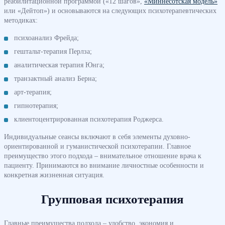
реабилитационной программой («12 шагов»,
«Миннесотская модель»
или «Дейтоп») и основываются на следующих психотерапевтических
методиках:
психоанализ Фрейда;
гештальт-терапия Перлза;
аналитическая терапия Юнга;
транзактный анализ Берна;
арт-терапия;
гипнотерапия;
клиентоцентрированная психотерапия Роджерса.
Индивидуальные сеансы включают в себя элементы духовно-
ориентированной и гуманистической психотерапии. Главное
преимущество этого подхода – внимательное отношение врача к
пациенту. Принимаются во внимание личностные особенности и
конкретная жизненная ситуация.
Групповая психотерапия
Главные преимущества подхода – удобство, экономия и