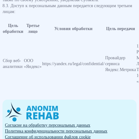
8.3. Доступ к персональным данным передается следующим третьим
лицам:
Цель
Третье
Условия обработки
Цель передачи
обработки
лицо
1
Р
Провайдер
М
Сбор веб-
ООО
https://yandex.ru/legal/confidential/
сервиса
Л
аналитики
«Яндекс»
Яндекс.Метрика
Т
1
Согласие на обработку персональных данных
Политика конфиденциальности персональных данных
Cоглашение об использовании файлов cookie