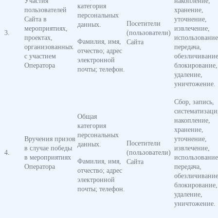
Участия
накопление,
категория
пользователей
хранение,
персональных
Сайта в
уточнение,
Посетители
данных.
мероприятиях,
извлечение,
3.
(пользователи)
проектах,
использование
Фамилия, имя,
Сайта
организованных
передача,
отчество; адрес
с участием
обезличивание
электронной
Оператора
блокирование,
почты; телефон.
удаление,
уничтожение.
Сбор, запись,
систематизаци
Общая
накопление,
категория
хранение,
персональных
Вручения призов
уточнение,
Посетители
данных.
в случае победы
извлечение,
4.
(пользователи)
в мероприятиях
использование
Фамилия, имя,
Сайта
Оператора
передача,
отчество; адрес
обезличивание
электронной
блокирование,
почты; телефон.
удаление,
уничтожение.