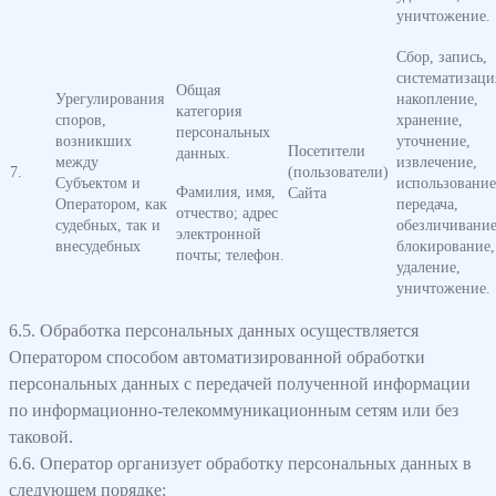
уничтожение.
Сбор, запись,
систематизаци
Общая
Урегулирования
накопление,
категория
споров,
хранение,
персональных
возникших
уточнение,
Посетители
данных.
между
извлечение,
7.
(пользователи)
Субъектом и
использование
Фамилия, имя,
Сайта
Оператором, как
передача,
отчество; адрес
судебных, так и
обезличивание
электронной
внесудебных
блокирование,
почты; телефон.
удаление,
уничтожение.
6.5. Обработка персональных данных осуществляется
Оператором способом автоматизированной обработки
персональных данных с передачей полученной информации
по информационно-телекоммуникационным сетям или без
таковой.
6.6. Оператор организует обработку персональных данных в
следующем порядке: