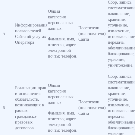
Сбор, запись,
систематизаци
Общая
накопление,
категория
хранение,
персональных
Информирования
уточнение,
Посетители
данных.
пользователей
извлечение,
5.
(пользователи)
Сайта об услугах
использование
Фамилия, имя,
Сайта
Оператора
передача,
отчество; адрес
обезличивание
электронной
блокирование,
почты; телефон.
удаление,
уничтожение.
Сбор, запись,
систематизаци
Общая
Реализации прав
накопление,
категория
и исполнения
хранение,
персональных
обязательств,
уточнение,
Посетители
данных.
возникающих в
извлечение,
6.
(пользователи)
рамках
использование
Фамилия, имя,
Сайта
гражданско-
передача,
отчество; адрес
правовых
обезличивание
электронной
договоров
блокирование,
почты; телефон.
удаление,