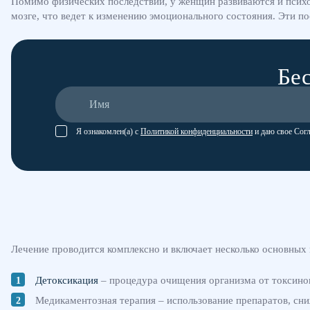
Помимо физических последствий, у женщин развиваются и психол
мозге, что ведет к изменению эмоционального состояния. Эти 
Бес
Я ознакомлен(а) с
Политикой конфиденциальности
и даю свое Сог
Лечение проводится комплексно и включает несколько основных
Детоксикация
– процедура очищения организма от токсинов
Медикаментозная терапия – использование препаратов, с