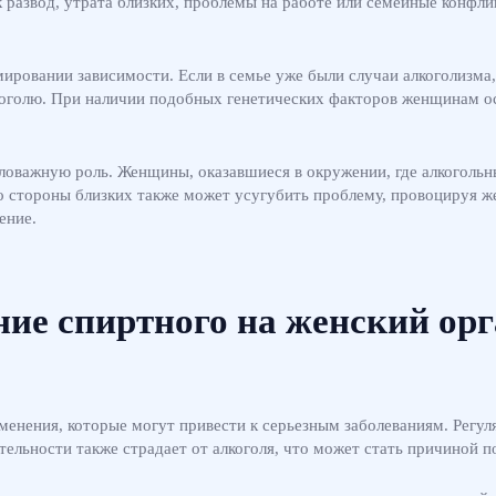
к развод, утрата близких, проблемы на работе или семейные конфли
ровании зависимости. Если в семье уже были случаи алкоголизма,
коголю. При наличии подобных генетических факторов женщинам о
ловажную роль. Женщины, оказавшиеся в окружении, где алкогольн
 стороны близких также может усугубить проблему, провоцируя же
ение.
ие спиртного на женский ор
менения, которые могут привести к серьезным заболеваниям. Регул
тельности также страдает от алкоголя, что может стать причиной 