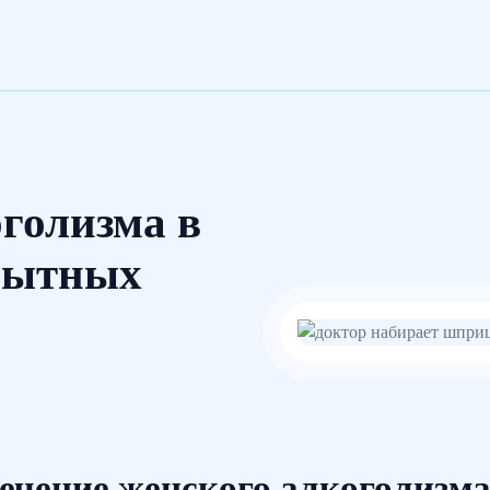
голизма в
пытных
ечение женского алкоголизм