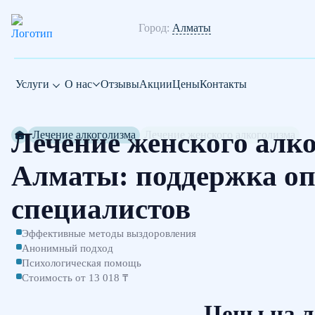
Город:
Алматы
Услуги
О нас
Отзывы
Акции
Цены
Контакты
Лечение женского алко
Лечение алкоголизма
Лечение женского алкоголизма
Алматы: поддержка о
специалистов
Эффективные методы выздоровления
Анонимный подход
Психологическая помощь
Стоимость от 13 018 ₸
Цены на л