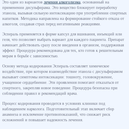
Это один из вариантов
лечения алкоголизма
, основанный на
применении дисульфирама. Это вещество блокирует переработку
этанола, вызывая сильную интоксикацию при употреблении спиртных
напитков. Методика направлена на формирование стойкого отказа от
алкоголя, создавая страх перед негативными реакциями.
Эспераль применяется в форме капсул для вшивания, инъекций или
геля, что позволяет выбрать вариант для каждого пациента. Препарат
начинает действовать сразу после введения в организм, поддерживая
эффект. Процедура рекомендована для тех, кто готов к решительным
мерам в борьбе с зависимостью.
Основу метода кодирования Эспераль составляет химическое
воздействие, при котором взаимодействие этанола с дисульфирамом
вызывает симптомы интоксикации: тошноту, головокружение,
учащенное сердцебиение. Эти проявления помогают отказаться от
спиртного, закрепляя новое поведение. Процедура безопасна при
соблюдении правил и рекомендаций врача.
Процесс кодирования проводится в условиях клиники под
наблюдением нарколога. Подготовительный этап включает сбор
анамнеза и исключение противопоказаний, что снижает риск
осложнений и повышает надежность лечения.