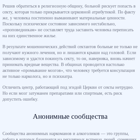
Решив обратиться в религиозную общину, больной рискует попасть в
секту, которая только прикрывается церковной атрибутикой. По факту
же, у человека постепенно выманивают материальные ценности.
Поскольку психическое состояние зависимого нестабильно,
«проповедникам» не составляет труда заставить человека переписать
на них единственное жилье.
В результате мошеннических действий сектантов больные не только не
получают нужного лечения, но и лишаются крыши над головой. Если
зависимому и удастся покинуть секту, то он, наверняка, вновь начнет
принимать вредные вещества. В общинах проводится настолько
активное «промывание мозгов», что человеку требуется консультация
не только нарколога, но и психиатра.
Отличить центр, работающий под эгидой Церкви от секты нетрудно.
Но если мозг затуманен препаратами или спиртным, есть риск
допустить ошибку.
Анонимные сообщества
Сообщества анонимных наркоманов и алкоголиков — это группы,
работа в которых базируется на регулярных встречах людей, сумевших