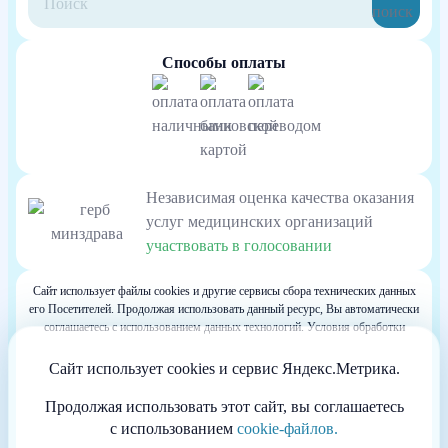
Способы оплаты
Независимая оценка качества оказания
услуг медицинских организаций
участвовать в голосовании
Сайт использует файлы cookies и другие сервисы сбора технических данных
его Посетителей. Продолжая использовать данный ресурс, Вы автоматически
соглашаетесь с использованием данных технологий. Условия обработки
данных Посетителей сайта см. в Политике конфиденциальности. Если Вы не
согласны с подобными условиями, просим покинуть наш Сайт.
Сайт использует cookies и сервис Яндекс.Метрика.
Весь контент, размещенный на информационном ресурсе, предназначен для
личного ознакомления и не является офертой
Продолжая использовать этот сайт, вы соглашаетесь
Информация сайта не может служить источником постановки диагноза и
с использованием
cookie-файлов.
назначения лечения.