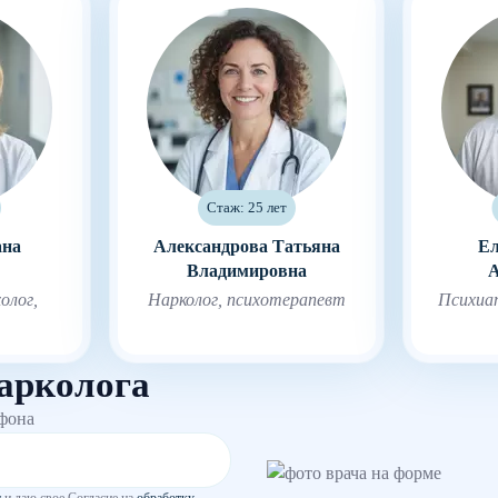
Стаж: 25 лет
ана
Александрова Татьяна
Ел
Владимировна
А
олог,
Нарколог, психотерапевт
Психиа
арколога
ефона