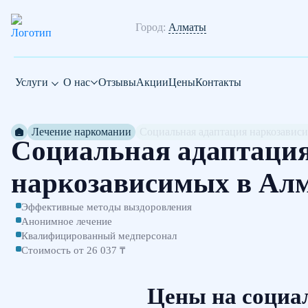
Город:
Алматы
Услуги
О нас
Отзывы
Акции
Цены
Контакты
Лечение наркомании
Социальная адаптация наркозавис
Социальная адаптаци
наркозависимых в Ал
Эффективные методы выздоровления
Анонимное лечение
Квалифицированный медперсонал
Стоимость от 26 037 ₸
Цены на социа