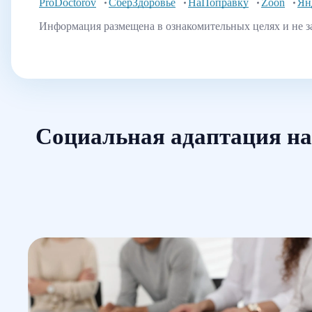
ProDoctorov
СберЗдоровье
НаПоправку
Zoon
Ян
Информация размещена в ознакомительных целях и не з
Социальная адаптация н