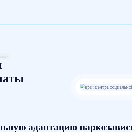
имых
я
маты
льную адаптацию наркозави